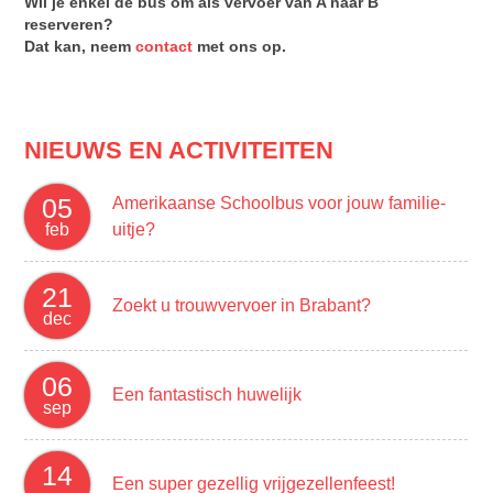
Wil je enkel de bus om als vervoer van A naar B
reserveren?
Dat kan, neem
contact
met ons op.
NIEUWS EN ACTIVITEITEN
05
Amerikaanse Schoolbus voor jouw familie-
feb
uitje?
21
Zoekt u trouwvervoer in Brabant?
dec
06
Een fantastisch huwelijk
sep
14
Een super gezellig vrijgezellenfeest!