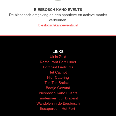
BIESBOSCH KANO EVENTS
De biesbosch omgeving op een sportieve en actieve manier
verkennen.
biesboschkanoevents.nl
LINKS
Uit in Zuid
Restaurant Fort Lunet
Fort Sint Gertrudis
Het Cachot
Hier Catering
Tuk Tuk Brabant
Bootje Gezond
Biesbosch Kano Events
Tandemverhuur Brabant
Wandelen in de Biesbosch
Escaperoom Het Fort