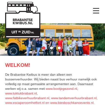
WELKOM!
De Brabantse Kwibus is meer dan alleen een
bussenverhuurder. Wij bieden naast bus verhuur namelijk ook
volledig op maat gemaakte arrangementen aan. Daarnaast
werken wij o.a. samen met
www.bootjegezond.nl
,
www.tuktukbrabant.nl
,
www.fatbikeverhuurbrabant.nl,
www.tandemverhuurbrabant.nl
,
www.escaperoomhetfort.nl
en
www.biesboschkanoevents.nl
.